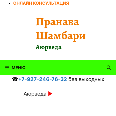
Перейти
ОНЛАЙН КОНСУЛЬТАЦИЯ
к
содержимому
Пранава
Шамбари
Аюрведа
МЕНЮ
☎
+7-927-246-76-32
без выходных
Аюрведа
►