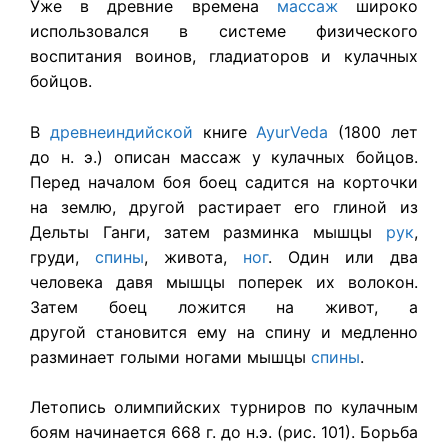
Уже в древние времена
массаж
широко
использовался в системе физического
воспитания воинов, гладиаторов и кулачных
бойцов.
В
древнеиндийской
книге
AyurVeda
(1800 лет
до н. э.) описан массаж у кулачных бойцов.
Перед началом боя боец садится на корточки
на землю, другой растирает его глиной из
Дельты Ганги, затем разминка мышцы
рук
,
груди,
спины
, живота,
ног
. Один или два
человека давя мышцы поперек их волокон.
Затем боец ложится на живот, а
другой становится ему на спину и медленно
разминает голыми ногами мышцы
спины
.
Летопись олимпийских турниров по кулачным
боям начинается 668 г. до н.э. (рис. 101). Борьба