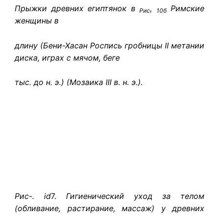
Прыжки древних египтянок в
,
Римские
Рис
10б
женщины в
длину (Бени-Хасан Роспись гробницы II метании
диска, играх с мячом, беге
тыс. до н. э.) (Мозаика III в. н. э.).
Рис-. id
7.
Гигиенический уход за телом
(обливание, растирание, массаж) у древних