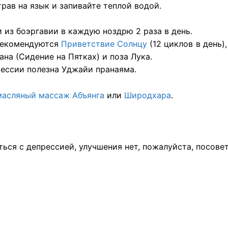
 трав на язык и запивайте теплой водой.
и из боэргавии в каждую ноздрю 2 раза в день.
рекомендуются
Приветствие Солнцу
(12 циклов в день)
на (Сидение на Пятках) и поза Лука.
ессии полезна Уджайи пранаяма.
масляный
массаж
Абъянга
или
Широдхара
.
ться с депрессией, улучшения нет, пожалуйста, посове