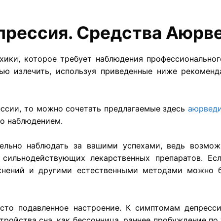
прессия. Средства Аюрв
ики, которое требует наблюдения профессиональног
ью излечить, используя приведенные ниже рекоменд
ессии, то можно сочетать предлагаемые здесь
аюрведи
го наблюдением.
ельно наблюдать за вашими успехами, ведь возмож
 сильнодействующих лекарственных препаратов. Есл
ажнений и другими естественными методами можно б
сто подавленное настроение. К симптомам депрессии
тройства сна, как бессонница, раннее пробуждение по 