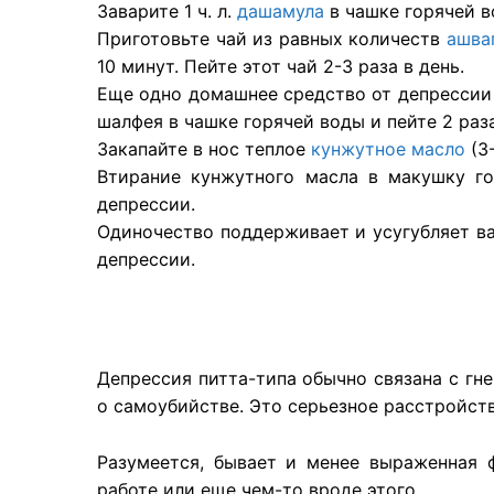
Заварите 1 ч. л.
дашамула
в чашке горячей в
Приготовьте чай из равных количеств
ашва
10 минут. Пейте этот чай 2-3 раза в день.
Еще одно домашнее средство от депрессии 
шалфея в чашке горячей воды и пейте 2 раза
Закапайте в нос теплое
кунжутное масло
(3
Втирание кунжутного масла в макушку го
депрессии.
Одиночество поддерживает и усугубляет в
депрессии.
Депрессия питта-типа обычно связана с гн
о самоубийстве. Это серьезное расстройств
Разумеется, бывает и менее выраженная ф
работе или еще чем-то вроде этого.