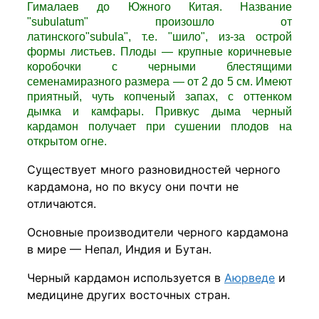
Гималаев до Южного Китая. Название
"subulatum" произошло от
латинского"subula", т.е. "шило", из-за острой
формы листьев. Плоды — крупные коричневые
коробочки с черными блестящими
семенамиразного размера — от 2 до 5 см. Имеют
приятный, чуть копченый запах, с оттенком
дымка и камфары. Привкус дыма черный
кардамон получает при сушении плодов на
открытом огне.
Существует много разновидностей черного
кардамона, но по вкусу они почти не
отличаются.
Основные производители черного кардамона
в мире — Непал, Индия и Бутан.
Черный кардамон используется в
Аюрведе
и
медицине других восточных стран.