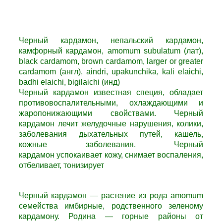
Черный кардамон, непальский кардамон,
камфорный кардамон, amomum subulatum (лат),
black cardamom, brown cardamom, larger or greater
cardamom (англ), aindri, upakunchika, kali elaichi,
badhi elaichi, bigilaichi (инд)
Черный кардамон
известная специя, обладает
противовоспалительными, охлаждающими и
жаропонижающими свойствами.
Черный
кардамон
лечит желудочные нарушения, колики,
заболевания дыхательных путей, кашель,
кожные заболевания.
Черный
кардамон
успокаивает кожу, снимает воспаления,
отбеливает, тонизирует
Черный кардамон — растение из рода amomum
семейства имбирные, родственного зеленому
кардамону. Родина — горные районы от