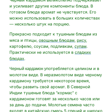
Черный кардамон великолепно подчеркивает
и усиливает другие компоненты блюда. В
готовом блюде аромат не чувствуется. Его
можно использовать в больших количествах
— несколько штук на порцию.
рекрасно подходит к тушеным блюдам из
П
мяса и птицы,
овощным блюдам
,
рису
,
картофелю, соусам, подливкам,
супам
.
рактически не используется в
сладких
П
блюдах
.
потребляется целиком и в
Черный кардамон у
молотом виде. В неразмолотом виде черному
кардамону требуется некоторое время,
чтобы развить свой аромат. В Северной
Индии тушеные блюда "кормас" с
кардамоном готовят за несколько часов или
за день до подачи. Молотые семена часто
входят в китайскую смесь 5 специй и широко