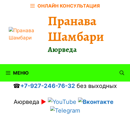
Перейти
ОНЛАЙН КОНСУЛЬТАЦИЯ
к
Пранава
содержимому
Шамбари
Аюрведа
МЕНЮ
☎
+7-927-246-76-32
без выходных
Аюрведа
►