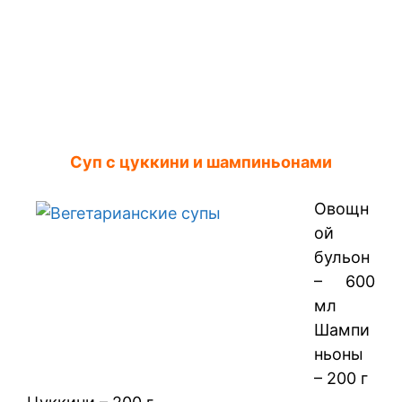
Суп с цуккини и шампиньонами
Овощн
ой
бульон
– 600
мл
Шампи
ньоны
– 200 г