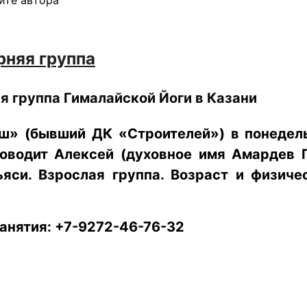
рняя группа
я группа Гималайской Йоги в Казани
ш»​ (бывший ДК «​Строителей»​) в понедел
оводит Алексей (духовное имя Амардев Г
ьяси. Взрослая группа. Возраст и физич
занятия: +7-9272-46-76-32