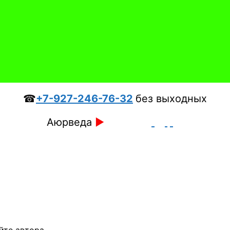
☎
+7-927-246-76-32
без выходных
Аюрведа
►
йте автора