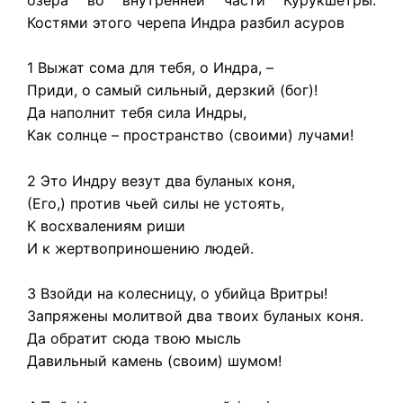
Костями этого черепа Индра разбил асуров
1 Выжат сома для тебя, о Индра, –
Приди, о самый сильный, дерзкий (бог)!
Да наполнит тебя сила Индры,
Как солнце – пространство (своими) лучами!
2 Это Индру везут два буланых коня,
(Его,) против чьей силы не устоять,
К восхвалениям риши
И к жертвоприношению людей.
3 Взойди на колесницу, о убийца Вритры!
Запряжены молитвой два твоих буланых коня.
Да обратит сюда твою мысль
Давильный камень (своим) шумом!