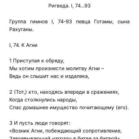
Ригведа. I, 74…93
Группа гимнов I, 74-93 певца Готамы, сына
Рахуганы.
I, 74. К Агни
1 Приступая к обряду,
Мы хотим произнести молитву Агни –
Ведь он слышит нас и издалека,
2 (Тот,) кто, находясь впереди в сражениях,
Когда столкнулись народы,
Спас домашнее имущество почитающему (его).
3 И пусть люди говорят:
«Возник Агни, побеждающий сопротивление,
Завоевывающий награду в битве за битвой».