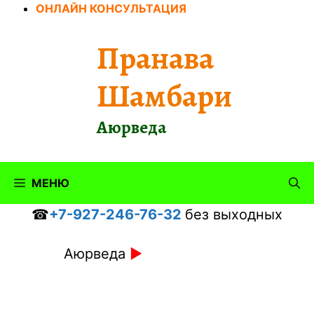
Перейти
ОНЛАЙН КОНСУЛЬТАЦИЯ
к
содержимому
Пранава
Шамбари
Аюрведа
МЕНЮ
☎
+7-927-246-76-32
без выходных
Аюрведа
►