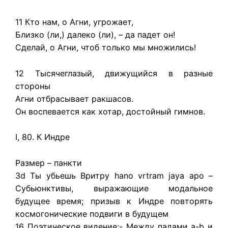
11 Кто нам, о Агни, угрожает,
Близко (ли,) далеко (ли), – да падет он!
Сделай, о Агни, чтоб только мы множились!
12 Тысячеглазый, движущийся в разные
стороны
Агни отбрасывает ракшасов.
Он воспевается как хотар, достойный гимнов.
I, 80. К Индре
Размер – панкти
3d Ты убьешь Вритру hano vrtram jaya apo –
Субьюнктивы, выражающие модальное
будущее время; призыв к Индре повторять
космогонические подвиги в будущем
16 Поэтическое видение:- Между падами a-b и