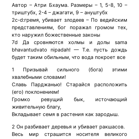
Автор – Атри Бхаума. Размеры – 1, 5-8, 10 –
триштубх, 2-4 – джагати, 9 – ануштубх
2c-d:гремя, убивает злодеев – По ведийским
представлениям, бог поражал громом тех,
кто наружил божественные законы
7d Да сровняются холмы и долы sama
bhavantudvato nipadah! — Т.е. пусть дождь
будет таким обильным, что вода покроет все
1 Призывай сильного (бога) этими
хвалебными словами!
Славь Парджанью! Старайся расположить
(его) поклонением!
Громко ревущий бык, источающий
живительную благу,
Вкладывает семя в растения как зародыш.
2 Он разбивает деревья и убивает ракшасов.
Весь мир страшится носителя великого