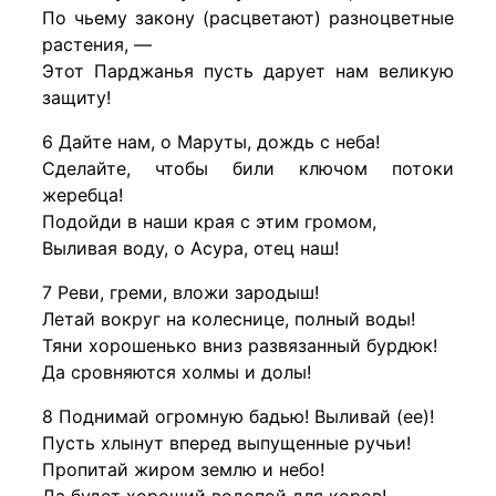
По чьему закону (расцветают) разноцветные
растения, —
Этот Парджанья пусть дарует нам великую
защиту!
6 Дайте нам, о Маруты, дождь с неба!
Сделайте, чтобы били ключом потоки
жеребца!
Подойди в наши края с этим громом,
Выливая воду, о Асура, отец наш!
7 Реви, греми, вложи зародыш!
Летай вокруг на колеснице, полный воды!
Тяни хорошенько вниз развязанный бурдюк!
Да сровняются холмы и долы!
8 Поднимай огромную бадью! Выливай (ее)!
Пусть хлынут вперед выпущенные ручьи!
Пропитай жиром землю и небо!