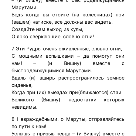
– (И Вишну) вместе с быстродвижущимися
Марутами.
Ведь когда вы стоите (на колесницах) при
(вашем) натиске, все должны вас видеть.
Создайте нам выход из хулы,
О ярко сверкающие, словно огни!
7 Эти Рудры очень оживленные, словно огни,
С мощными вспышками – да помогут они
нам! – (и Вишну) вместе с
быстродвижущимися Марутами.
Вдаль (и) вширь распространилось земное
сиденье,
Когда при (их) выездах при(ближаются) стаи
Великого (Вишну), недостатки которых
невидимы.
8 Невраждебными, о Маруты, отправляйтесь
по пути к нам!
Услышьте призыв певца – (и Вишну) вместе с