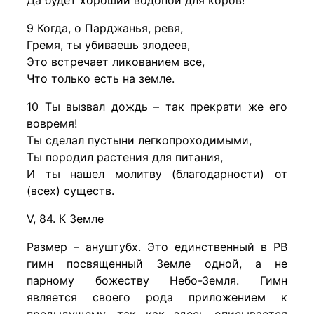
Да будет хороший водопой для коров!
9 Когда, о Парджанья, ревя,
Гремя, ты убиваешь злодеев,
Это встречает ликованием все,
Что только есть на земле.
10 Ты вызвал дождь – так прекрати же его
вовремя!
Ты сделал пустыни легкопроходимыми,
Ты породил растения для питания,
И ты нашел молитву (благодарности) от
(всех) существ.
V, 84. К Земле
Размер – ануштубх. Это единственный в РВ
гимн посвященный Земле одной, а не
парному божеству Небо-Земля. Гимн
является своего рода приложением к