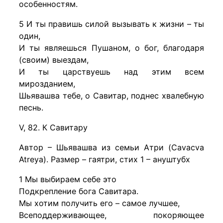
особенностям.
5 И ты правишь силой вызывать к жизни – ты
один,
И ты являешься Пушаном, о бог, благодаря
(своим) выездам,
И ты царствуешь над этим всем
мирозданием,
Шьявашва тебе, о Савитар, поднес хвалебную
песнь.
V, 82. К Савитару
Автор – Шьявашва из семьи Атри (Cavacva
Atreya). Размер – гаятри, стих 1 – ануштубх
1 Мы выбираем себе это
Подкрепление бога Савитара.
Мы хотим получить его – самое лучшее,
Всеподдерживающее, покоряющее