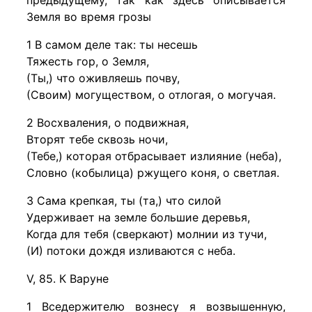
предыдущему, так как здесь описывается
Земля во время грозы
1 В самом деле так: ты несешь
Тяжесть гор, о Земля,
(Ты,) что оживляешь почву,
(Своим) могуществом, о отлогая, о могучая.
2 Восхваления, о подвижная,
Вторят тебе сквозь ночи,
(Тебе,) которая отбрасывает излияние (неба),
Словно (кобылица) ржущего коня, о светлая.
3 Сама крепкая, ты (та,) что силой
Удерживает на земле большие деревья,
Когда для тебя (сверкают) молнии из тучи,
(И) потоки дождя изливаются с неба.
V, 85. К Варуне
1 Вседержителю вознесу я возвышенную,