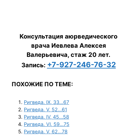
Консультация аюрведического
врача Иевлева Алексея
Валерьевича, стаж 20 лет.
+7-927-246-76-32
Запись:
ПОХОЖИЕ ПО ТЕМЕ:
Ригведа. IX, 33…67
Ригведа. V, 52…61
Ригведа. IV, 45…58
Ригведа. VI, 59…75
Ригведа. V, 62…78