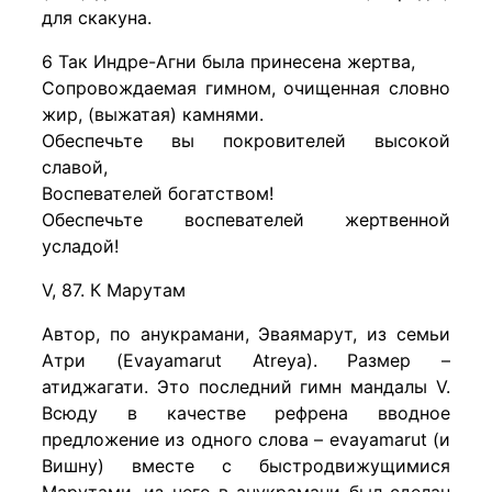
для скакуна.
6 Так Индре-Агни была принесена жертва,
Сопровождаемая гимном, очищенная словно
жир, (выжатая) камнями.
Обеспечьте вы покровителей высокой
славой,
Воспевателей богатством!
Обеспечьте воспевателей жертвенной
усладой!
V, 87. К Марутам
Автор, по анукрамани, Эваямарут, из семьи
Атри (Evayamarut Atreya). Размер –
атиджагати. Это последний гимн мандалы V.
Всюду в качестве рефрена вводное
предложение из одного слова – evayamarut (и
Вишну) вместе с быстродвижущимися