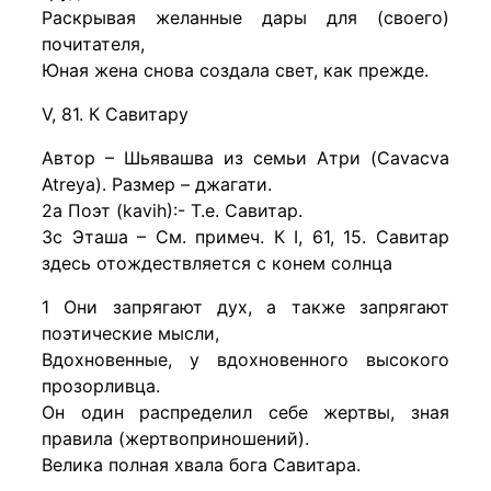
Раскрывая желанные дары для (своего)
почитателя,
Юная жена снова создала свет, как прежде.
V, 81. К Савитару
Автор – Шьявашва из семьи Атри (Cavacva
Atreya). Размер – джагати.
2a Поэт (kavih):- Т.е. Савитар.
3c Эташа – См. примеч. К I, 61, 15. Савитар
здесь отождествляется с конем солнца
1 Они запрягают дух, а также запрягают
поэтические мысли,
Вдохновенные, у вдохновенного высокого
прозорливца.
Он один распределил себе жертвы, зная
правила (жертвоприношений).
Велика полная хвала бога Савитара.