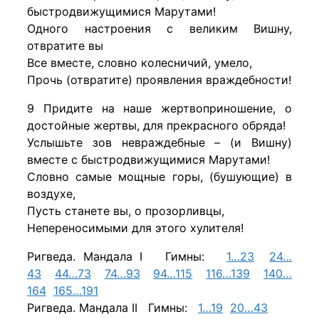
быстродвижущимися Марутами!
Одного настроения с великим Вишну,
отвратите вы
Все вместе, словно колесничий, умело,
Прочь (отвратите) проявления враждебности!
9 Придите на наше жертвоприношение, о
достойные жертвы, для прекрасного обряда!
Услышьте зов невраждебные – (и Вишну)
вместе с быстродвижущимися Марутами!
Словно самые мощные горы, (бушующие) в
воздухе,
Пусть станете вы, о прозорливцы,
Непереносимыми для этого хулителя!
Ригведа. Мандала I Гимны:
1…23
24…
43
44…73
74…93
94…115
116…139
140…
164
165…191
Ригведа. Мандала II Гимны:
1…19
20…43