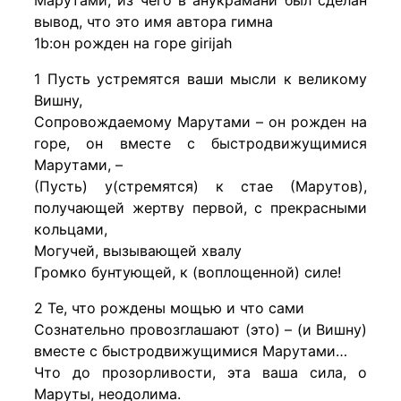
Марутами, из чего в анукрамани был сделан
вывод, что это имя автора гимна
1b:он рожден на горе girijah
1 Пусть устремятся ваши мысли к великому
Вишну,
Сопровождаемому Марутами – он рожден на
горе, он вместе с быстродвижущимися
Марутами, –
(Пусть) у(стремятся) к стае (Марутов),
получающей жертву первой, с прекрасными
кольцами,
Могучей, вызывающей хвалу
Громко бунтующей, к (воплощенной) силе!
2 Те, что рождены мощью и что сами
Сознательно провозглашают (это) – (и Вишну)
вместе с быстродвижущимися Марутами…
Что до прозорливости, эта ваша сила, о
Маруты, неодолима.