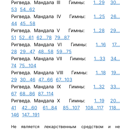
Ригведа. Мандала III Гимны:
1…29
30…
53
54…62
Ригведа. Мандала IV Гимны:
1…25
26…
44
45…58
Ригведа. Мандала V Гимны:
1…28
29…
51
52…61
62…78
79…87
Ригведа. Мандала VI Гимны:
1…16
17…
28
29…47
48…58
59…75
Ригведа. Мандала VII Гимны:
1…33
34…
74
75…104
Ригведа. Мандала VIII Гимны:
1…18
19…
29
30…46
47…66
67…103
Ригведа. Мандала IX Гимны:
1…32
33…
67
68…86
87…114
Ригведа. Мандала X Гимны:
1…19
20…
41
42…60
61…84
85…107
108…117
118…
146
147…191
Не является лекарственным средством и не