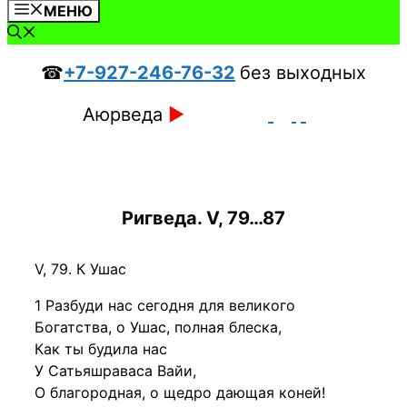
МЕНЮ
☎
+7-927-246-76-32
без выходных
Аюрведа
►
Ригведа. V, 79…87
V, 79. К Ушас
1 Разбуди нас сегодня для великого
Богатства, о Ушас, полная блеска,
Как ты будила нас
У Сатьяшраваса Вайи,
О благородная, о щедро дающая коней!