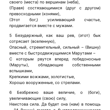
своего (места) по вершинам (неба),
(Правя) состязающимися (друг с другом)
превосходными (конями),
(Этот бог,) усиливающий счастье,
продвигается вместе с мужами.
5 Безудержный, как ваш рев, (этот) бык
сотрясает (вселенную),
Опасный, стремительный, сильный – (Вишну)
вместе с быстродвижущимися Марутами –
С которым рвутся вперед победоносные
(Маруты), обладающие собственными
вспышками,
Крепкими вожжами, золотистые,
Хорошо вооруженные, со стрелами.
6 Безбрежно ваше величие, о (боги),
увеличивающие (свою) силу,
Неистова сила. Да будет она (нам) в помощь