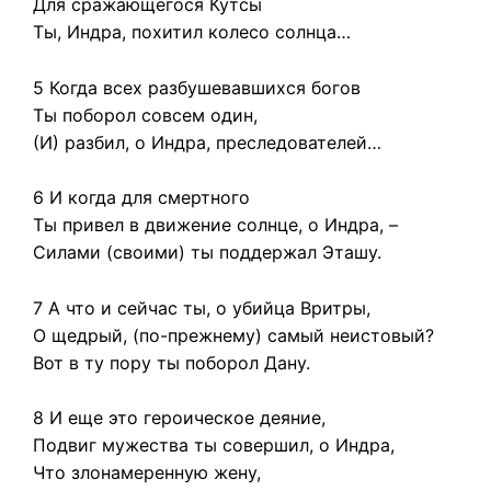
Для сражающегося Кутсы
Ты, Индра, похитил колесо солнца…
5 Когда всех разбушевавшихся богов
Ты поборол совсем один,
(И) разбил, о Индра, преследователей…
6 И когда для смертного
Ты привел в движение солнце, о Индра, –
Силами (своими) ты поддержал Эташу.
7 А что и сейчас ты, о убийца Вритры,
О щедрый, (по-прежнему) самый неистовый?
Вот в ту пору ты поборол Дану.
8 И еще это героическое деяние,
Подвиг мужества ты совершил, о Индра,
Что злонамеренную жену,