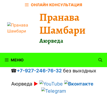
Перейти
ОНЛАЙН КОНСУЛЬТАЦИЯ
к
Пранава
содержимому
Шамбари
Аюрведа
МЕНЮ
☎
+7-927-246-76-32
без выходных
Аюрведа
►