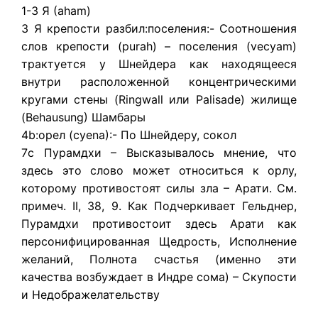
1-3 Я (aham)
3 Я крепости разбил:поселения:- Соотношения
слов крепости (purah) – поселения (vecyam)
трактуется у Шнейдера как находящееся
внутри расположенной концентрическими
кругами стены (Ringwall или Palisade) жилище
(Behausung) Шамбары
4b:орел (cyena):- По Шнейдеру, сокол
7c Пурамдхи – Высказывалось мнение, что
здесь это слово может относиться к орлу,
которому противостоят силы зла – Арати. См.
примеч. II, 38, 9. Как Подчеркивает Гельднер,
Пурамдхи противостоит здесь Арати как
персонифицированная Щедрость, Исполнение
желаний, Полнота счастья (именно эти
качества возбуждает в Индре сома) – Скупости
и Недображелательству