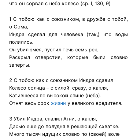
что он сорвал с неба колесо (ср. I, 130, 9)
1 С тобою как с союзником, в дружбе с тобой,
о Сома,
Индра сделал для человека (так,) что воды
полились.
Он убил змея, пустил течь семь рек,
Раскрыл отверстия, которые были словно
заперты.
2 С тобою как с союзником Индра сдавил
Колесо солнца – с силой, сразу, о капля,
Катившееся по высокой спине (неба).
Отнят весь срок
жизни
у великого вредителя.
3 Убил Индра, спалил Агни, о капля,
Дасью еще до полудня в решающей схватке.
Много тысяч идущих словно по (своей) воле