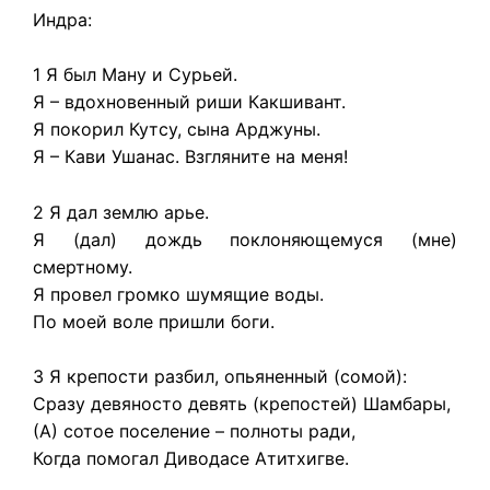
Индра:
1 Я был Ману и Сурьей.
Я – вдохновенный риши Какшивант.
Я покорил Кутсу, сына Арджуны.
Я – Кави Ушанас. Взгляните на меня!
2 Я дал землю арье.
Я (дал) дождь поклоняющемуся (мне)
смертному.
Я провел громко шумящие воды.
По моей воле пришли боги.
3 Я крепости разбил, опьяненный (сомой):
Сразу девяносто девять (крепостей) Шамбары,
(А) сотое поселение – полноты ради,
Когда помогал Диводасе Атитхигве.