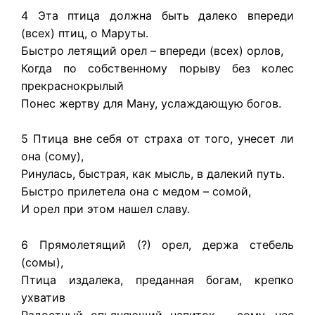
4 Эта птица должна быть далеко впереди
(всех) птиц, о Маруты.
Быстро летящий орел – впереди (всех) орлов,
Когда по собственному порыву без колес
прекраснокрылый
Понес жертву для Ману, услаждающую богов.
5 Птица вне себя от страха от того, унесет ли
она (сому),
Ринулась, быстрая, как мысль, в далекий путь.
Быстро прилетела она с медом – сомой,
И орел при этом нашел славу.
6 Прямолетящий (?) орел, держа стебель
(сомы),
Птица издалека, преданная богам, крепко
ухватив
Радостный опьяняющий напиток – сому, нес