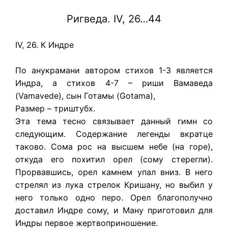
Ригведа. IV, 26…44
IV, 26. К Индре
По анукрамани автором стихов 1-3 является
Индра, а стихов 4-7 – риши Вамаведа
(Vamavede), сын Готамы (Gotama),
Размер – триштубх.
Эта тема тесно связывает данный гимн со
следующим. Содержание легенды вкратце
таково. Сома рос на высшем небе (на горе),
откуда его похитил орел (сому стерегли).
Прорвавшись, орел камнем упал вниз. В него
стрелял из лука стрелок Кришану, но выбил у
него только одно перо. Орел благополучно
доставил Индре сому, и Ману приготовил для
Индры первое жертвоприношение.