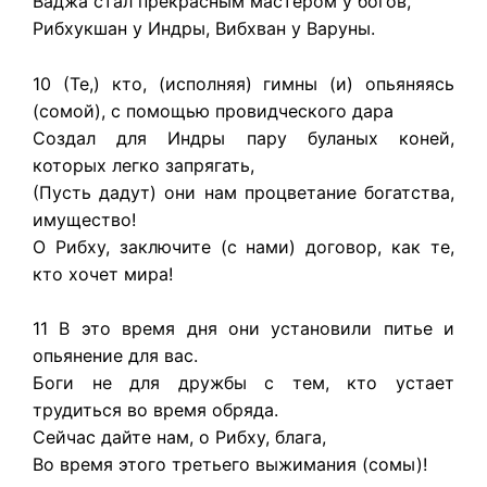
Ваджа стал прекрасным мастером у богов,
Рибхукшан у Индры, Вибхван у Варуны.
10 (Те,) кто, (исполняя) гимны (и) опьяняясь
(сомой), с помощью провидческого дара
Создал для Индры пару буланых коней,
которых легко запрягать,
(Пусть дадут) они нам процветание богатства,
имущество!
О Рибху, заключите (с нами) договор, как те,
кто хочет мира!
11 В это время дня они установили питье и
опьянение для вас.
Боги не для дружбы с тем, кто устает
трудиться во время обряда.
Сейчас дайте нам, о Рибху, блага,
Во время этого третьего выжимания (сомы)!