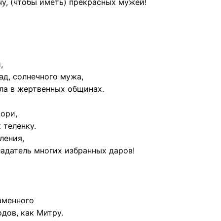
у, (чтобы иметь) прекрасных мужей!
,
ад, солнечного мужа,
шла в жертвенных общинах.
зори,
 теленку.
ления,
ладатель многих избранных даров!
ламенного
дов, как Митру.