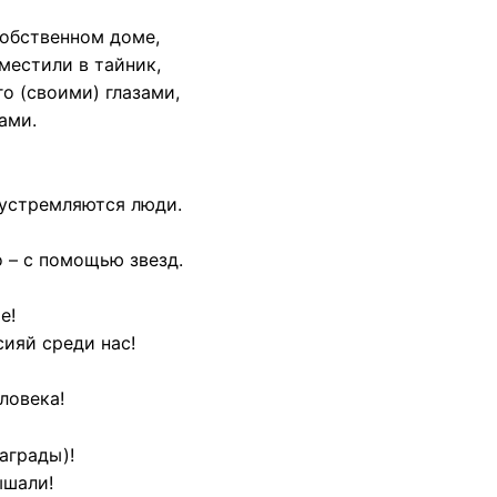
собственном доме,
местили в тайник,
о (своими) глазами,
ами.
 устремляются люди.
 – с помощью звезд.
е!
сияй среди нас!
ловека!
награды)!
ышали!