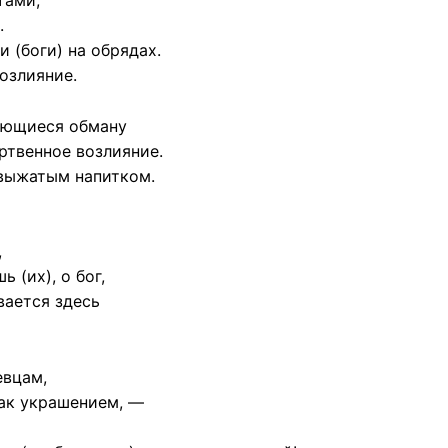
тами,
.
(боги) на обрядах.
озлияние.
дающиеся обману
ртвенное возлияние.
выжатым напитком.
,
 (их), о бог,
вается здесь
евцам,
как украшением, —