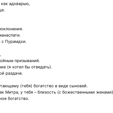
 как адхварью,
ще.
поклонения.
манаспати.
е с Пурамдхи.
,
тойным призываний.
ие (я хотел бы отведать).
ой раздаче.
читающему (тебя) богатство в виде сыновей.
ак Митра, у тебя – близость (с божественными женами)
ное богатство.