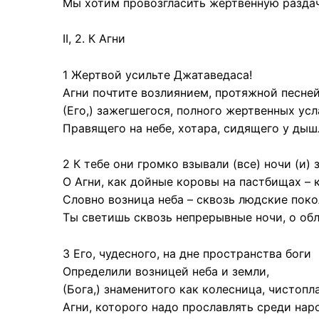
Мы хотим провозгласить жертвенную раздач
II, 2. К Агни
1 Жертвой усильте Джатаведаса!
Агни почтите возлиянием, протяжной песней
(Его,) зажегшегося, полного жертвенных усл
Правящего на небе, хотара, сидящего у ды
2 К тебе они громко взывали (все) ночи (и) 
О Агни, как дойные коровы на пастбищах – к
Словно возница неба – сквозь людские поко
Ты светишь сквозь непрерывные ночи, о об
3 Его, чудесного, на дне пространства боги
Определили возницей неба и земли,
(Бога,) знаменитого как колесница, чистоп
Агни, которого надо прославлять среди наро