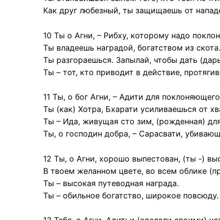
Как друг любезный, ты защищаешь от напад
10 Ты о Агни, – Рибху, которому надо поклон
Ты владеешь наградой, богатством из скота
Ты разгораешься. Запылай, чтобы дать (дары
Ты – тот, кто приводит в действие, протягив
11 Ты, о бог Агни, – Адити для поклоняющего
Ты (как) Хотра, Бхарати усиливаешься от хв
Ты – Ида, живущая сто зим, (рожденная) дл
Ты, о господин добра, – Сарасвати, убивающ
12 Ты, о Агни, хорошо выпестован, (ты -) вы
В твоем желанном цвете, во всем облике (п
Ты – высокая путеводная награда.
Ты – обильное богатство, широкое повсюду.