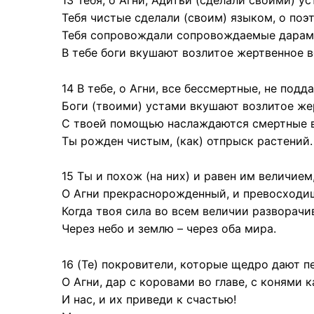
13 Тебя, о Агни, Адитьи (сделали своими) ус
Тебя чистые сделали (своим) языком, о поэт
Тебя сопровождали сопровождаемые дарами 
В тебе боги вкушают возлитое жертвенное в
14 В тебе, о Агни, все бессмертные, не под
Боги (твоими) устами вкушают возлитое же
С твоей помощью наслаждаются смертные 
Ты рожден чистым, (как) отпрыск растений.
15 Ты и похож (на них) и равен им величием
О Агни прекраснорожденный, и превосходишь
Когда твоя сила во всем величии разворачи
Через небо и землю – через оба мира.
16 (Те) покровители, которые щедро дают п
О Агни, дар с коровами во главе, с конями 
И нас, и их приведи к счастью!