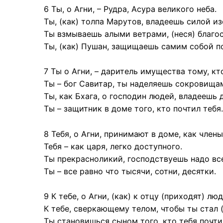
6 Ты, о Агни, – Рудра, Асура великого неба.
Ты, (как) толпа Марутов, владеешь силой из
Ты взмываешь алыми ветрами, (неся) благо
Ты, (как) Пушан, защищаешь самим собой п
7 Ты о Агни, – даритель имущества тому, кто
Ты – бог Савитар, ты наделяешь сокровища
Ты, как Бхага, о господин людей, владеешь 
Ты – защитник в доме того, кто почтил тебя.
8 Тебя, о Агни, принимают в доме, как член
Тебя – как царя, легко доступного.
Ты прекрасноликий, господствуешь надо вс
Ты – все равно что тысячи, сотни, десятки.
9 К тебе, о Агни, (как) к отцу (приходят) л
К тебе, сверкающему телом, чтобы ты стал 
Ты становишься сыном того, кто тебя почти