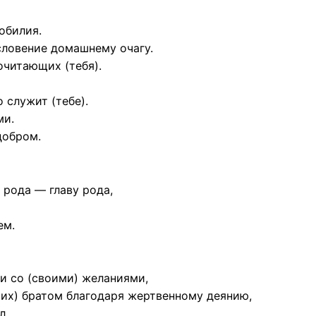
обилия.
словение домашнему очагу.
очитающих (тебя).
 служит (тебе).
ми.
добром.
ы рода — главу рода,
ем.
юди со (своими) желаниями,
(их) братом благодаря жертвенному деянию,
л.