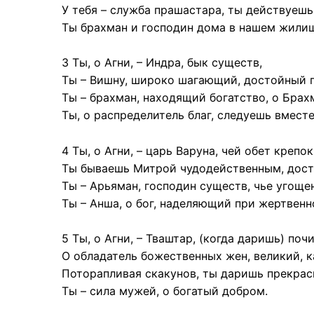
У тебя – служба прашастара, ты действуешь
Ты брахман и господин дома в нашем жили
3 Ты, о Агни, – Индра, бык существ,
Ты – Вишну, широко шагающий, достойный 
Ты – брахман, находящий богатство, о Брах
Ты, о распределитель благ, следуешь вмест
4 Ты, о Агни, – царь Варуна, чей обет крепок
Ты бываешь Митрой чудодейственным, дос
Ты – Арьяман, господин существ, чье угощен
Ты – Анша, о бог, наделяющий при жертвенн
5 Ты, о Агни, – Тваштар, (когда даришь) по
О обладатель божественных жен, великий, к
Поторапливая скакунов, ты даришь прекрас
Ты – сила мужей, о богатый добром.