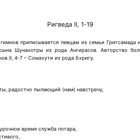
Ригведа II, 1-19
ь гимнов приписывается певцам из семьи Гритсамада и
сына Шунахотры из рода Ангирасов. Авторство боль
в II, 4-7 – Сомахути из рода Бхригу.
 ты, радостно пылающий (нам) навстречу,
в урочное время служба потара,
стивого,