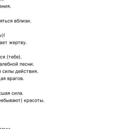
ения.
яться вблизи.
.
)!
ает жертву.
ся (тебе).
алебной песни.
я силы действия.
ая врагов.
сшая сила.
ребывают) красоты.