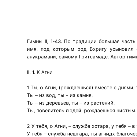
Гимны II, 1-43. По традиции большая част
имя, под которым род Бхригу усыновил 
анукрамани, самому Гритсамаде. Автор гимно
II, 1. К Агни
1 Ты, о Агни, (рождаешься) вместе с днями,
Ты – из вод, ты – из камня,
Ты – из деревьев, ты – из растений,
Ты, повелитель людей, рождаешься чистым.
2 У тебя, о Агни, – служба хотара, у тебя – 
У тебя – служба нештара, ты агнидх благоче