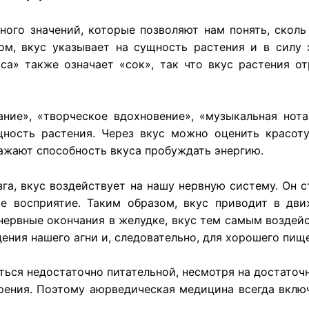
ного значений, которые позволяют нам понять, скол
ом, вкус указывает на сущность растения и в силу 
са» также означает «сок», так что вкус растения 
ание», «творческое вдохновение», «музыкальная нота
ность растения. Через вкус можно оценить красоту 
ажают способность вкуса пробуждать энергию.
озга, вкус воздействует на нашу нервную систему. Он 
е восприятие. Таким образом, вкус приводит в дв
 нервные окончания в желудке, вкус тем самым воздейс
ния нашего агни и, следовательно, для хорошего пищ
ться недостаточно питательной, несмотря на достаточ
рения. Поэтому аюрведическая медицина всегда включ