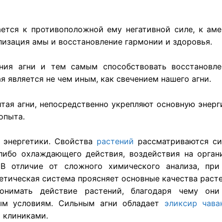
вается к противоположной ему негативной силе, к а
лизация амы и восстановление гармонии и здоровья.
ения агни и тем самым способствовать восстанов
я является не чем иным, как свечением нашего агни.
тая агни, непосредственно укрепляют основную энер
опыта.
 энергетики. Свойства
растений
рассматриваются си
либо охлаждающего действия, воздействия на орган
 В отличие от сложного химического анализа, пр
етическая система проясняет основные качества расте
нимать действие растений, благодаря чему они 
ным условиям. Сильным агни обладает
эликсир
чава
 клиниками.