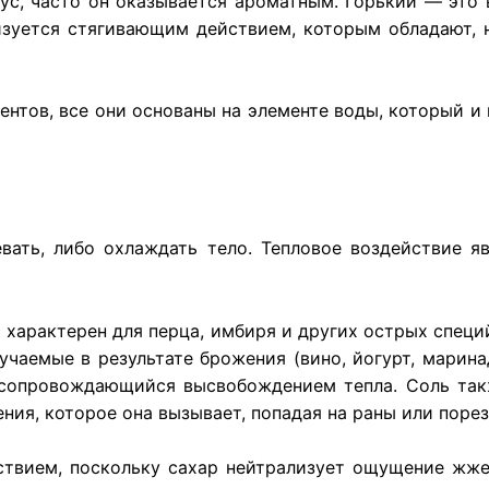
с, часто он оказывается ароматным. Горький — это в
изуется стягивающим действием, которым обладают, 
ентов, все они основаны на элементе воды, который и
вать, либо охлаждать тело. Тепловое воздействие я
й характерен для перца, имбиря и других острых специ
учаемые в результате брожения (вино, йогурт, марина
 сопровождающийся высвобождением тепла. Соль так
я, которое она вызывает, попадая на раны или порез
твием, поскольку сахар нейтрализует ощущение жжен