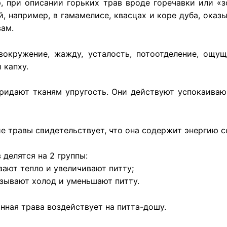
р, при описании горьких трав вроде горечавки или «
, например, в гамамелисе, квасцах и коре дуба, оказы
ам.
окружение, жажду, усталость, потоотделение, ощу
 капху.
идают тканям упругость. Они действуют успокаиваю
травы свидетельствует, что она содержит энергию соо
делятся на 2 группы:
вают тепло и увеличивают питту;
ызывают холод и уменьшают питту.
анная трава воздействует на питта-дошу.