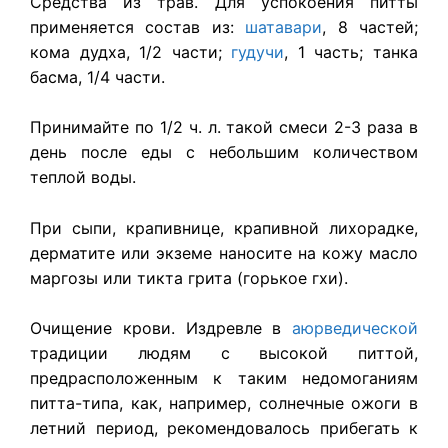
Средства из трав. Для успокоения питты
применяется состав из:
шатавари
, 8 частей;
кома дудха, 1/2 части;
гудучи
, 1 часть; танка
басма, 1/4 части.
Принимайте по 1/2 ч. л. такой смеси 2-3 раза в
день после еды с небольшим количеством
теплой воды.
При сыпи, крапивнице, крапивной лихорадке,
дерматите или экземе наносите на кожу масло
маргозы или тикта грита (горькое гхи).
Очищение крови. Издревле в
аюрведической
традиции людям с высокой питтой,
предрасположенным к таким недомоганиям
питта-типа, как, например, солнечные ожоги в
летний период, рекомендовалось прибегать к