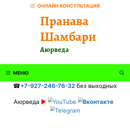
Перейти
ОНЛАЙН КОНСУЛЬТАЦИЯ
к
Пранава
содержимому
Шамбари
Аюрведа
МЕНЮ
☎
+7-927-246-76-32
без выходных
Аюрведа
►