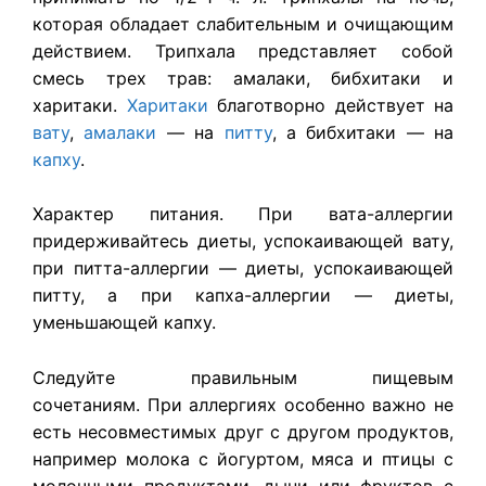
которая обладает слабительным и очищающим
действием. Трипхала представляет собой
смесь трех трав: амалаки, бибхитаки и
харитаки.
Харитаки
благотворно действует на
вату
,
амалаки
— на
питту
, а бибхитаки — на
капху
.
Характер питания. При вата-аллергии
придерживайтесь диеты, успокаивающей вату,
при питта-аллергии — диеты, успокаивающей
питту, а при капха-аллергии — диеты,
уменьшающей капху.
Следуйте правильным пищевым
сочетаниям. При аллергиях особенно важно не
есть несовместимых друг с другом продуктов,
например молока с йогуртом, мяса и птицы с
молочными продуктами, дыни или фруктов с