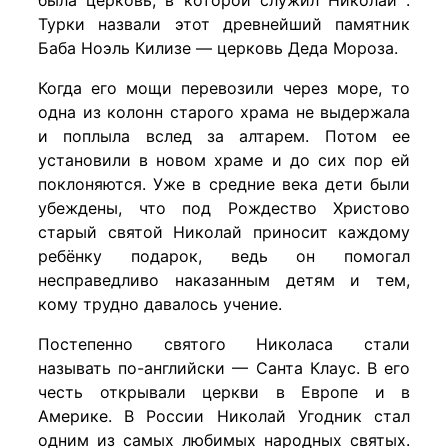
была церковь, в которой служил Николай .
Турки назвали этот древнейший памятник
Баба Ноэль Килизе — церковь Деда Мороза.
Когда его мощи перевозили через море, то
одна из колонн старого храма не выдержала
и поплыла вслед за алтарем. Потом ее
установили в новом храме и до сих пор ей
поклоняются. Уже в средние века дети были
убеждены, что под Рождество Христово
старый святой Николай приносит каждому
ребёнку подарок, ведь он помогал
несправедливо наказанным детям и тем,
кому трудно давалось учение.
Постепенно святого Николаса стали
называть по-английски — Санта Клаус. В его
честь открывали церкви в Европе и в
Америке. В России Николай Угодник стал
одним из самых любимых народных святых.