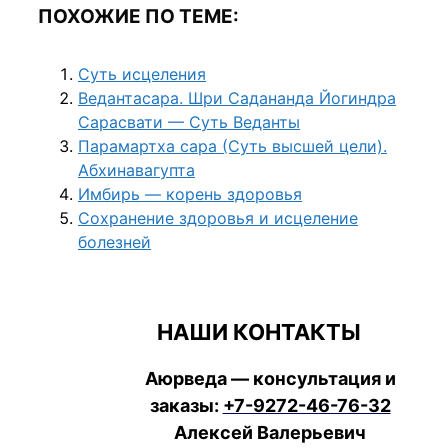
ПОХОЖИЕ ПО ТЕМЕ:
Суть исцеления
Ведантасара. Шри Садананда Йогиндра
Сарасвати — Суть Веданты
Парамартха сара (Суть высшей цели).
Абхинавагупта
Имбирь — корень здоровья
Сохранение здоровья и исцеление
болезней
НАШИ КОНТАКТЫ
Аюрведа — консультация и
заказы:
+7-9272-46-76-32
Алексей Валерьевич