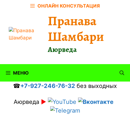
Перейти
ОНЛАЙН КОНСУЛЬТАЦИЯ
к
Пранава
содержимому
Шамбари
Аюрведа
МЕНЮ
☎
+7-927-246-76-32
без выходных
Аюрведа
►